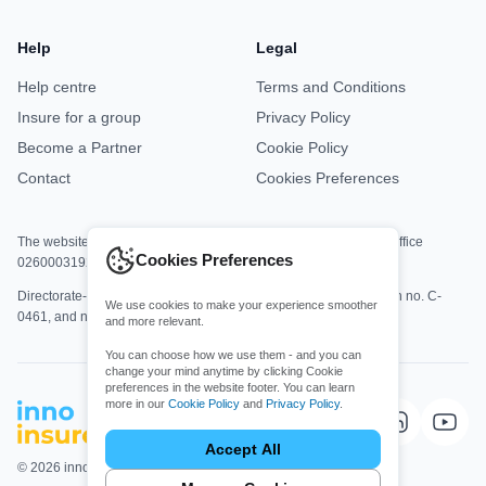
Help
Legal
Help centre
Terms and Conditions
Insure for a group
Privacy Policy
Become a Partner
Cookie Policy
Contact
Cookies Preferences
The website is jointly operated by Asisa Office M8813 and DKV Office
Cookies Preferences
0260003192.
Directorate-General for Insurance and Pension Funds registration no. C-
We use cookies to make your experience smoother
0461, and no. C-0161.
and more relevant.
You can choose how we use them - and you can
change your mind anytime by clicking Cookie
preferences in the website footer. You can learn
more in our
Cookie Policy
and
Privacy Policy
.
Choose which cookies you allow
Essential cookies
Accept All
Required for core website functionality,
© 2026 innoinsure. All rights Reserved.
security, and accessibility.