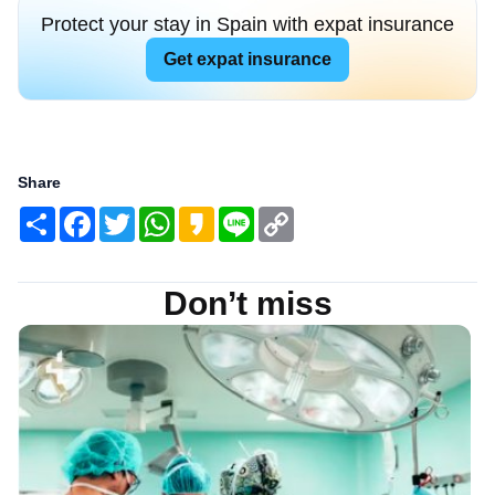
Protect your stay in Spain with expat insurance
Get expat insurance
Share
Share
Facebook
Twitter
WhatsApp
Kakao
Line
Copy
Link
Don’t miss