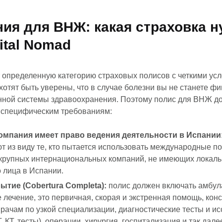
ия для ВНЖ: какая страховка н
ital Nomad
 определенную категорию страховых полисов с четкими ус
хотят быть уверены, что в случае болезни вы не станете ф
енной системы здравоохранения. Поэтому полис для ВНЖ д
 специфическим требованиям:
омпания имеет право ведения деятельности в Испании
ют из виду те, кто пытается использовать международные п
 крупных интернациональных компаний, не имеющих локаль
 лица в Испании.
ытие (Cobertura Completa):
полис должен включать амбул
 лечение, это первичная, скорая и экстренная помощь, конс
врачам по узкой специализации, диагностические тесты и и
Г, КТ, тесты), операции, хирургия, госпитализация и так дале