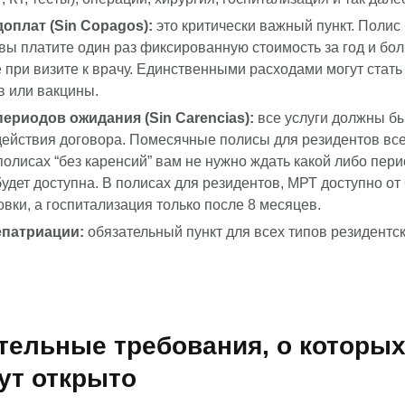
оплат (Sin Copagos):
это критически важный пункт. Полис
о вы платите один раз фиксированную стоимость за год и бо
 при визите к врачу. Единственными расходами могут стать
 или вакцины.
периодов ожидания (Sin Carencias):
все услуги должны бы
действия договора. Помесячные полисы для резидентов вс
полисах “без каренсий” вам не нужно ждать какой либо пер
будет доступна. В полисах для резидентов, МРТ доступно от
овки, а госпитализация только после 8 месяцев.
епатриации:
обязательный пункт для всех типов резидентск
тельные требования, о которых
ут открыто