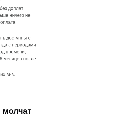
 без доплат
льше ничего не
 оплата
ть доступны с
егда с периодами
иод времени,
 6 месяцев после
их виз.
 молчат