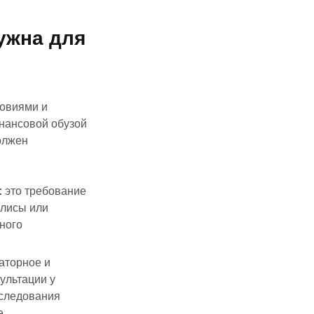
ужна для
ловиями и
инансовой обузой
олжен
:
это требование
олисы или
ного
аторное и
ультации у
сследования
е.