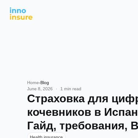
Home
›
Blog
June 8, 2026
·
1 min read
Страховка для ци
кочевников в Испан
Гайд, требования,
Health insurance