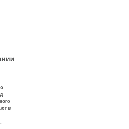
ании
о
од
вого
ают в
.