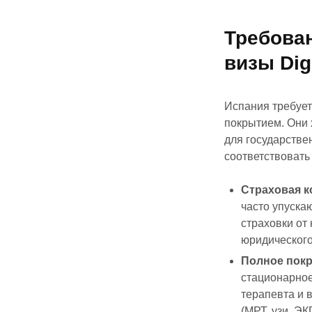
Требован
визы Dig
Испания требует
покрытием. Они 
для государств
соответствовать
Страховая к
часто упуска
страховки от
юридического
Полное покр
стационарное
терапевта и 
(МРТ, узи, ЭК