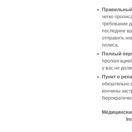
Правильный 
четко пропис
требование до
последнее вр
отправить но
полиса.
Полный пер
пролонгацией
у вас не дол
Пункт о реп
обязательно 
кончины заст
бюрократичес
Медицинская
In