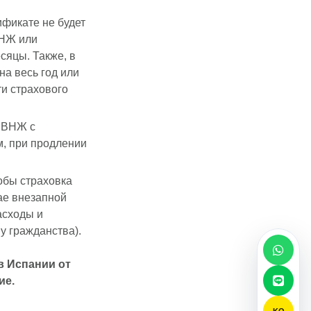
фикате не будет
ВНЖ или
есяцы. Также, в
на весь год или
и страхового
 ВНЖ с
м, при продлении
обы страховка
чае внезапной
асходы и
у гражданства).
в Испании от
ие.
KO