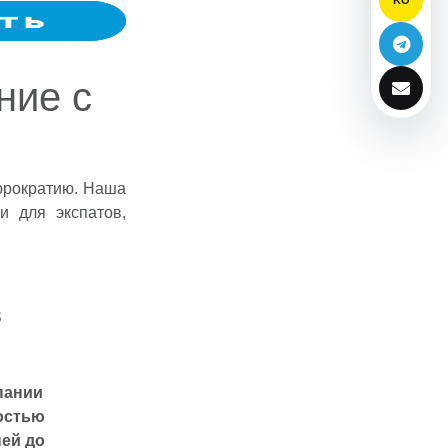
ние с
юрократию. Наша
и для экспатов,
в
пании
остью
ней до