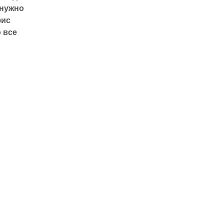
 нужно
фис
 все