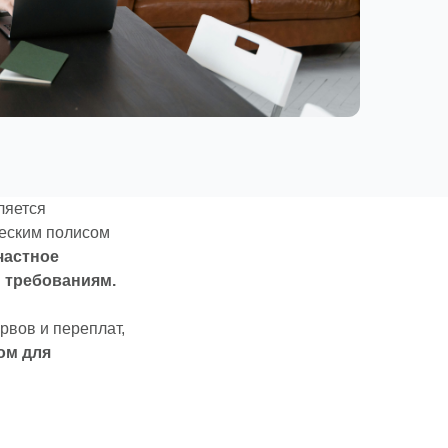
ляется
ческим полисом
частное
 требованиям.
рвов и переплат,
ом для