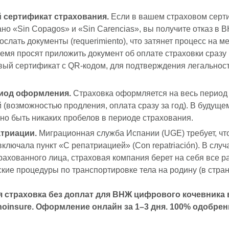
сертификат страхования.
Если в вашем страховом серти
ано «Sin Copagos» и «Sin Carencias», вы получите отказ в 
слать документы (requerimiento), что затянет процесс на м
емя просят приложить документ об оплате страховки сразу 
вый сертификат с QR-кодом, для подтверждения легальност
иод оформления.
Страховка оформляется на весь период
 (возможностью продления, оплата сразу за год). В будуще
жно быть никаких пробелов в периоде страхования.
атриации.
Миграционная служба Испании (UGE) требует, чт
включала пункт «С репатриацией» (Con repatriación). В слу
рахованного лица, страховая компания берет на себя все р
кие процедуры по транспортировке тела на родину (в стран
 страховка без доплат для ВНЖ цифрового кочевника 
noinsure. Оформление онлайн за 1–3 дня. 100% одобрен