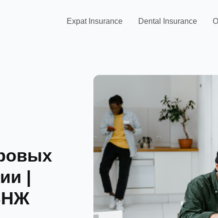
Expat Insurance
Dental Insurance
O
фровых
ии |
 ВНЖ