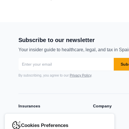
Subscribe to our newsletter
Your insider guide to healthcare, legal, and tax in Spai
Sub
By subscribing, you agree to our
Privacy Policy
.
Insurances
Company
Expat Insurance
About Us
Dental Insurance
Blog
Cookies Preferences