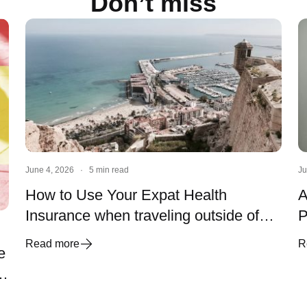
Don’t miss
June 4, 2026
·
5 min read
Ju
How to Use Your Expat Health
A
Insurance when traveling outside of
P
Spain?
Read more
R
e