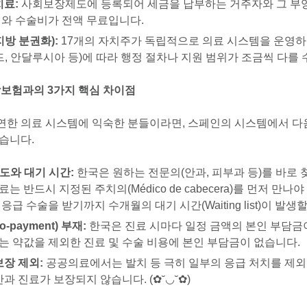
치료:
사회보장제도에 등록되어 세금을 납부하는 거주자와 그 부
비와 수술비가 전액 무료입니다.
지방 분권화):
17개의 자치주가 독립적으로 의료 시스템을 운영하
드, 안달루시아 등)에 따라 행정 절차나 지원 범위가 조금씩 다를 
건강보험과의 3가지 핵심 차이점
연한 의료 시스템에 익숙한 분들이라면, 스페인의 시스템에서 다
습니다.
제도와 대기 시간:
한국은 원하는 전문의(안과, 피부과 등)를 바로 
 반드시 지정된 주치의(Médico de cabecera)를 먼저 만나야
급 수술을 받기까지 수개월의 대기 시간(Waiting list)이 발생
-payment) 부재:
한국은 진료 시마다 일정 금액의 본인 부담금
는 약값을 제외한 진료 및 수술 비용에 본인 부담금이 없습니다.
보장 제외:
공공의료에서는 발치 등 극히 일부의 응급 처치를 제외
안과 진료가 보장되지 않습니다.
(✿˘◡˘✿)