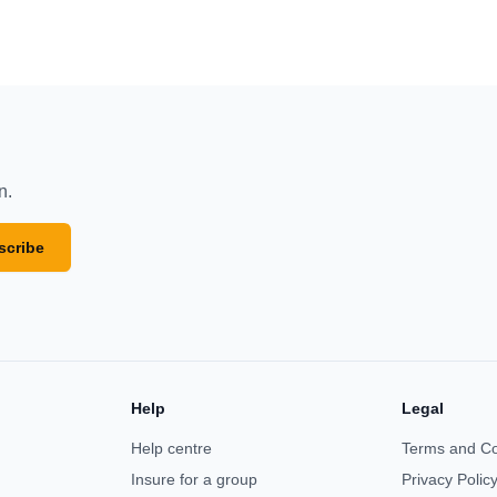
n.
scribe
Help
Legal
Help centre
Terms and Co
Insure for a group
Privacy Polic