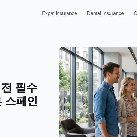
Expat Insurance
Dental Insurance
O
 전 필수
른 스페인