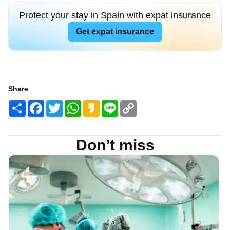
Protect your stay in Spain with expat insurance
Get expat insurance
Share
Share
Facebook
Twitter
WhatsApp
Kakao
Line
Copy
Link
Don’t miss