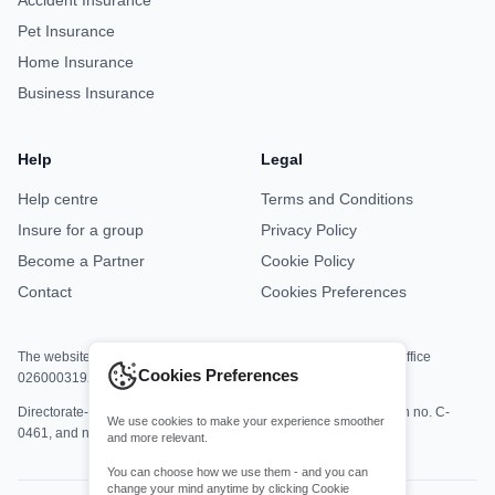
Accident Insurance
Pet Insurance
Home Insurance
Business Insurance
Help
Legal
Help centre
Terms and Conditions
Insure for a group
Privacy Policy
Become a Partner
Cookie Policy
Contact
Cookies Preferences
The website is jointly operated by Asisa Office M8813 and DKV Office
Cookies Preferences
0260003192.
Directorate-General for Insurance and Pension Funds registration no. C-
We use cookies to make your experience smoother
0461, and no. C-0161.
and more relevant.
You can choose how we use them - and you can
change your mind anytime by clicking Cookie