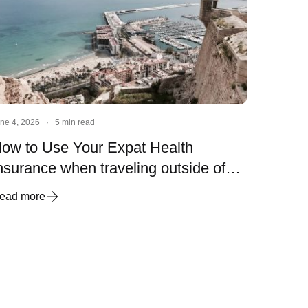
ne 4, 2026
·
5 min read
ow to Use Your Expat Health
nsurance when traveling outside of
pain?
ead more