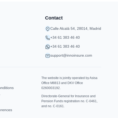
Contact
Calle Alcalá 54, 28014, Madrid
+34 61 383 46 40
+34 61 383 46 40
support@innoinsure.com
The website is jointly operated by Asisa
Office M8813 and DKV Office
nditions
0260003192.
y
Directorate-General for Insurance and
Pension Funds registration no. C-0461,
and no. C-0161.
erences