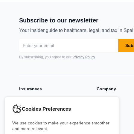
Subscribe to our newsletter
Your insider guide to healthcare, legal, and tax in Spai
Sub
By subscribing, you agree to our
Privacy Policy
.
Insurances
Company
Expat Insurance
About Us
Dental Insurance
Blog
Cookies Preferences
Accident Insurance
We use cookies to make your experience smoother
Pet Insurance
and more relevant.
Home Insurance