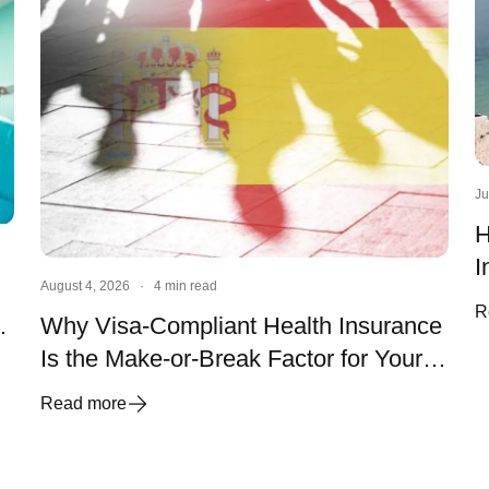
Ju
H
I
August 4, 2026
·
4 min read
S
R
Why Visa-Compliant Health Insurance
Is the Make-or-Break Factor for Your
Spanish Visa and Residency
Read more