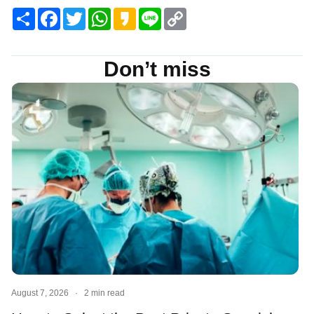
Share
Facebook
Twitter
WhatsApp
Kakao
Line
Copy
Link
Don’t miss
August 7, 2026
·
2 min read