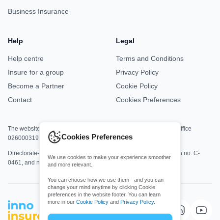
Business Insurance
Help
Legal
Help centre
Terms and Conditions
Insure for a group
Privacy Policy
Become a Partner
Cookie Policy
Contact
Cookies Preferences
The website is jointly operated by Asisa Office M8813 and DKV Office
Cookies Preferences
0260003192.
Directorate-General for Insurance and Pension Funds registration no. C-
We use cookies to make your experience smoother
0461, and no. C-0161.
and more relevant.
You can choose how we use them - and you can
change your mind anytime by clicking Cookie
preferences in the website footer. You can learn
more in our
Cookie Policy
and
Privacy Policy
.
Choose which cookies you allow