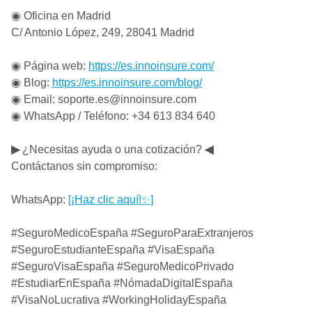
◉ Oficina en Madrid
C/ Antonio López, 249, 28041 Madrid
◉ Página web:
https://es.innoinsure.com/
◉ Blog:
https://es.innoinsure.com/blog/
◉ Email:
soporte.es@innoinsure.com
◉ WhatsApp / Teléfono: +34 613 834 640
▶
¿Necesitas ayuda o una cotización?
◀
Contáctanos sin compromiso:
WhatsApp:
[¡Haz clic aquí!✨]
#SeguroMedicoEspaña #SeguroParaExtranjeros
#SeguroEstudianteEspaña #VisaEspaña
#SeguroVisaEspaña #SeguroMedicoPrivado
#EstudiarEnEspaña #NómadaDigitalEspaña
#VisaNoLucrativa #WorkingHolidayEspaña