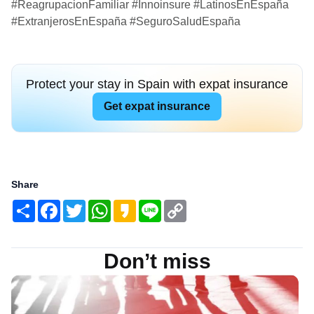
#ReagrupacionFamiliar #Innoinsure #LatinosEnEspaña
#ExtranjerosEnEspaña #SeguroSaludEspaña
Protect your stay in Spain with expat insurance
Get expat insurance
Share
Share
Facebook
Twitter
WhatsApp
Kakao
Line
Copy
Link
Don’t miss