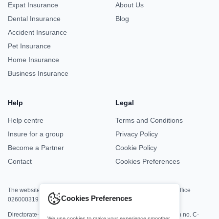
Expat Insurance
About Us
Dental Insurance
Blog
Accident Insurance
Pet Insurance
Home Insurance
Business Insurance
Help
Legal
Help centre
Terms and Conditions
Insure for a group
Privacy Policy
Become a Partner
Cookie Policy
Contact
Cookies Preferences
The website is jointly operated by Asisa Office M8813 and DKV Office
Cookies Preferences
0260003192.
Directorate-General for Insurance and Pension Funds registration no. C-
We use cookies to make your experience smoother