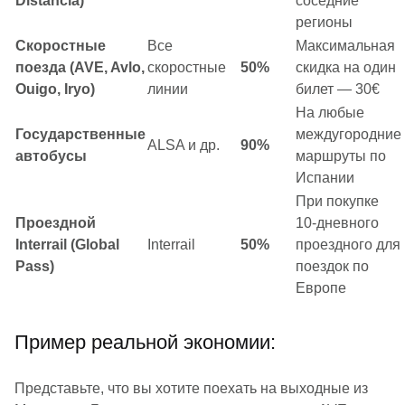
Distancia)
соседние
регионы
Скоростные
Все
Максимальная
поезда (AVE, Avlo,
скоростные
50%
скидка на один
Ouigo, Iryo)
линии
билет — 30€
На любые
Государственные
междугородние
ALSA и др.
90%
автобусы
маршруты по
Испании
При покупке
Проездной
10-дневного
Interrail (Global
Interrail
50%
проездного для
Pass)
поездок по
Европе
Пример реальной экономии:
Представьте, что вы хотите поехать на выходные из