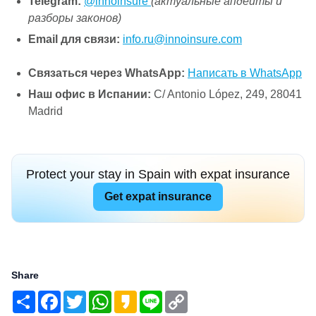
Telegram:
@innoinsure
(актуальные апдейты и
разборы законов)
Email для связи:
info.ru@innoinsure.com
Связаться через WhatsApp:
Написать в WhatsApp
Наш офис в Испании:
C/ Antonio López, 249, 28041
Madrid
Protect your stay in Spain with expat insurance
Get expat insurance
Share
Share
Facebook
Twitter
WhatsApp
Kakao
Line
Copy
Link